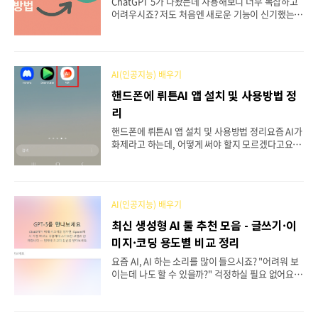
ChatGPT 5가 나왔는데 사용해보니 너무 복잡하고
어르신들도 쉽게 시작할 수 있는 사용법각 AI별 무
어려우시죠? 저도 처음엔 새로운 기능이 신기했는
료/유료 정보와 내게 맞는 AI 고르는 방법 AI 챗봇이
데, 막상 써보니 답답하더라고요. 예전에 쓰던 GPT-
뭔가요? 왜 이렇게 인..
4o가 훨씬 편하고 빠르게 답변을 해주는 것 같아서
다시 돌아가고 싶었어요. 다행히 ChatGPT에서는
이전 버전으로 돌아가는 방법이 있답니다! 이 글을
AI(인공지능) 배우기
끝까지 읽어주시면 GPT-4o로 쉽게 돌아가는 방법
과 함께 마지막에는 더 효율적으로 ChatGPT를 사용
핸드폰에 뤼튼AI 앱 설치 및 사용방법 정
하는 숨겨진 기능도 알려드릴게요! 이 글을 통해 얻
리
어가실 수 있는 것들GPT-5에서 GPT-4o로 간단하
게 돌아가는 방법레거시 모델 기능을 활성화하는 상
핸드폰에 뤼튼AI 앱 설치 및 사용방법 정리요즘 AI가
세한 단계별 가이드ChatGPT 인터페이스에서 모델
화제라고 하는데, 어떻게 써야 할지 모르겠다고요?
을 쉽게 전환하는 방법 GPT-4o로 돌아가기 전에 알
저도 처음엔 그랬어요. 그런데 뤼튼AI를 써보니까 정
아두면 좋은 정보ChatGPT를 다시 예전..
말 신세계더라고요! 요즘 챗GPT는 유료인데, 뤼튼
은 완전 무료로 쓸 수 있어요. 심지어 GPT-5라는 최
신 기능까지 공짜로 쓸 수 있답니다. 이 글을 차근차
AI(인공지능) 배우기
근 읽어보시면 누구나 쉽게 뤼튼AI를 설치하고 사용
하실 수 있어요. 마지막에는 뤼튼을 200% 활용하는
최신 생성형 AI 툴 추천 모음 - 글쓰기·이
숨겨진 꿀팁까지 알려드릴게요! 이 글을 통해 얻어가
미지·코딩 용도별 비교 정리
실 수 있는 것들📱 뤼튼AI 앱을 안전하게 설치하는
방법🔧 회원가입부터 기본 설정까지 완벽 가이드💡
요즘 AI, AI 하는 소리를 많이 들으시죠? "어려워 보
채팅, 이미지 생성 등 핵심 기능 사용법 뤼튼AI 설치
이는데 나도 할 수 있을까?" 걱정하실 필요 없어요.
하기 전에 알아두면 좋은 정보뤼튼AI 앱을 설치하기
마치 스마트폰을 처음 배울 때처럼, 한번 익숙해지면
전에 몇 가지 중요한 사항들을 미..
정말 편리한 도구가 바로 AI랍니다. 이 글에서는 어
르신들도 쉽게 사용할 수 있는 AI 도구들을 소개해드