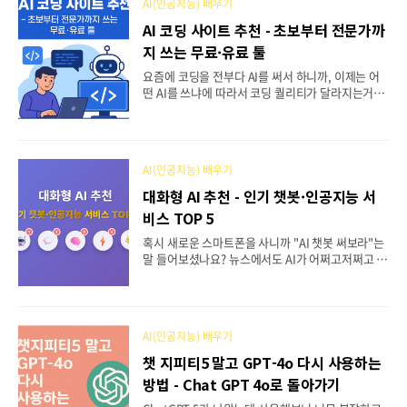
AI(인공지능) 배우기
고, 마지막에는 워터마크를 무료로 제거하는 깜짝 노
하우까지 알려드릴게요! 이 글에서 얻어가실 수 있는
AI 코딩 사이트 추천 - 초보부터 전문가까
것들브루 AI를 무료로 다운로드하고 설치하는 완전
지 쓰는 무료·유료 툴
한 방법초보자도 쉽게 따라할 수 있는 단계별 사용법
안내AI 자동 자막 생성부터 영상 편집까지 실전 활용
요즘에 코딩을 전부다 AI를 써서 하니까, 이제는 어
법 브루(Vrew) AI가 뭔가요?브루는 누구나 쉽게 영
떤 AI를 쓰냐에 따라서 코딩 퀄리티가 달라지는거같
상을 편집할 수 있도록 만들어진 AI 프로그램이에요.
아요. 코딩을 처음 배우는 분들도, 이미 어느 정도 아
가장 큰 특징은 복잡한 타임라인을 보며 편집..
시는 분들도 모두 쓸 수 있는 AI 도구들이 정말 많이
나와 있어요. 이 글을 끝까지 읽으시면 여러분에게
꼭 맞는 AI 코딩 도구를 찾는 비법과 함께, 마지막에
AI(인공지능) 배우기
는 돈 한 푼 안 들이고도 전문가급 기능을 쓸 수 있는
숨겨진 방법까지 알려드릴게요! 이 글에서 얻어가실
대화형 AI 추천 - 인기 챗봇·인공지능 서
수 있는 것들무료부터 유료까지, 내 수준에 맞는 AI
비스 TOP 5
코딩 도구 찾기각 도구별 실제 사용법과 장단점을 쉽
게 이해하기돈 아끼면서도 최고 기능 활용하는 알짜
혹시 새로운 스마트폰을 사니까 "AI 챗봇 써보라"는
노하우 습득하기 AI 코딩 도구, 도대체 뭔가요?요즘
말 들어보셨나요? 뉴스에서도 AI가 어쩌고저쩌고 하
나오는 AI 코딩 도구는 크게 세 가지 종류로 나눌 수
는데, 막상 어디서 시작해야 할지 모르겠어서 답답하
있어요. 마치 요리할 때 ..
셨죠? AI는 이미 우리 곁에 와 있어요. 똑똑한 비서처
럼 질문하면 대답해주고, 글도 써주고, 궁금한 건 뭐
든 물어볼 수 있거든요. 마치 손자, 손녀와 대화하듯
AI(인공지능) 배우기
이 자연스럽게 말을 걸면 돼요. 이 글을 끝까지 읽으
시면 어르신들도 쉽게 쓸 수 있는 인기 AI 서비스 5개
챗 지피티5 말고 GPT-4o 다시 사용하는
를 소개해드리고, 마지막에는 AI를 더 똑똑하게 활용
방법 - Chat GPT 4o로 돌아가기
하는 꿀팁까지 알려드릴게요! 이 글을 통해 얻어가세
요!현재 가장 인기 있는 AI 챗봇 5가지와 각각의 특징