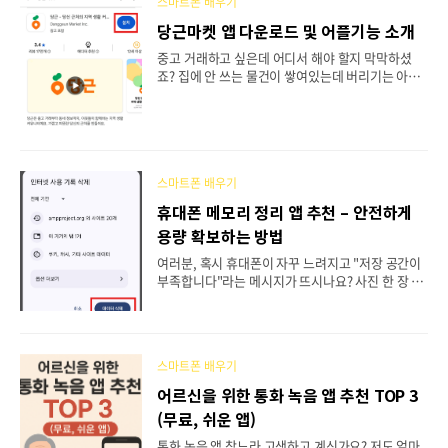
방법을 배울 수 있고, 마지막에는 근무 신청을 취소
스마트폰 배우기
하고 다시 지원하는 방법과 함께 실제 근무할 때 꼭
당근마켓 앱 다운로드 및 어플기능 소개
알아야 할 핵심 정보까지 알려드릴게요! 이 글에서
얻어갈 수 있는 것들쿠펀치 앱 설치부터 회원가입까
중고 거래하고 싶은데 어디서 해야 할지 막막하셨
지 한 번에 해결하는 방법내가 원하는 시간대와 업무
죠? 집에 안 쓰는 물건이 쌓여있는데 버리기는 아깝
를 골라서 신청하는 방법집 근처 물류센터를 찾아 빠
고, 필요한 물건은 새로 사기엔 부담스럽고... 그럴
르게 근무 신청하는 방법 쿠펀치란 무엇인가요?쿠펀
때 당근마켓이 딱이에요! 저도 처음엔 중고 거래가
치는 쿠팡에..
좀 무섭고 어려웠는데요, 당근마켓은 우리 동네 사람
들과만 거래해서 훨씬 안전하더라고요. 직접 만나서
물건도 확인하고 거래할 수 있어서 정말 좋아요. 이
글을 끝까지 읽으시면 당근마켓 설치부터 실제 거래
스마트폰 배우기
방법까지 모두 알 수 있고, 마지막에는 안전하게 거
휴대폰 메모리 정리 앱 추천 – 안전하게
래하는 핵심 노하우까지 알려드릴게요! 이 글에서 배
용량 확보하는 방법
울 수 있는 것들당근마켓 앱을 쉽게 다운로드하고 설
치하는 방법원하는 중고 물건을 빠르게 찾는 검색 방
여러분, 혹시 휴대폰이 자꾸 느려지고 "저장 공간이
법판매자에게 메시지 보내고 안전하게 거래하는 방
부족합니다"라는 메시지가 뜨시나요? 사진 한 장 더
법 당근마켓 앱 설치 전 알아두면 좋은 정보당근마켓
찍고 싶은데 용량이 없어서 답답하셨죠? 저도 얼마
을 처음 ..
전까지 똑같은 고민을 했어요. 그래서 여기저기 정리
앱을 깔아봤는데요, 오히려 휴대폰이 더 느려지고 이
상한 광고만 막 떠서 진짜 짜증났던 기억이 나네요.
스마트폰 배우기
그래서 이번에 제대로 공부해서 안전하면서도 효과
적인 휴대폰 정리 방법을 정리해봤어요. 이 글을 끝
어르신을 위한 통화 녹음 앱 추천 TOP 3
까지 읽으시면 마지막에 여러분의 휴대폰을 확실하
(무료, 쉬운 앱)
게 빠르게 만드는 숨은 꿀팁까지 알려드릴게요! 📌
이 글에서 얻어가실 내용 • 안전하게 검증된 정리
통화 녹음 앱 찾느라 고생하고 계신가요? 저도 얼마