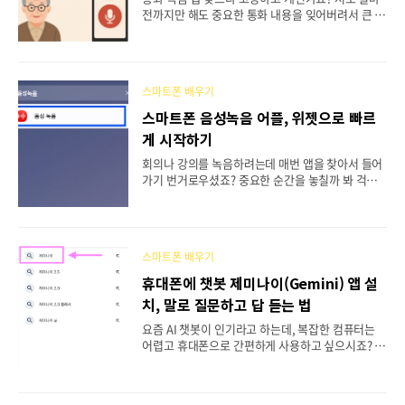
앱만 골라서 소개• 위험한 정리 앱 피하는 방법•
전까지만 해도 중요한 통화 내용을 잊어버려서 큰 곤
휴대폰 용량을 확실하게 확보하는 실전 가이드 시작
란을 겪었어요. 특히 병원 예약이나 금융 업무 같은
하기 전에 꼭 알아두면 좋은 정보본격적으로 정리 앱
복잡한 내용은 통화 후에 "어? 뭐라고 했더라?" 하면
을 소개하..
서 다시 전화해야 하는 번거로움이 있었죠. 하지만
이제는 그런 걱정 없어요! 무료로 쉽게 사용할 수 있
스마트폰 배우기
는 통화 녹음 방법들을 찾아서 직접 써보고 정리해봤
거든요. 이 글을 끝까지 읽어보시면 마지막에 통화
스마트폰 음성녹음 어플, 위젯으로 빠르
녹음을 더욱 효과적으로 활용하는 숨겨진 노하우까
게 시작하기
지 알려드릴게요! 이런 분들에게 꼭 필요해요!중요
한 통화 내용을 자주 까먹으시는 분복잡한 지시사항
회의나 강의를 녹음하려는데 매번 앱을 찾아서 들어
이나 주소를 정확히 기억하고 싶은 분보이스피싱 같
가기 번거로우셨죠? 중요한 순간을 놓칠까 봐 걱정
은 의심스러운 전화로부터 자신을 보호하고 싶은 분
이셨을 거예요. 저도 예전에는 음성녹음 앱을 찾느라
통화 녹음 앱, 어떤 기준으로 골라야 할까요?통화 녹
시간을 허비하다가 정작 녹음해야 할 내용을 놓친 적
음 ..
이 있었거든요. 그런데 이제는 홈화면에서 바로 녹음
을 시작할 수 있는 방법이 있어요! 이 글을 마지막까
스마트폰 배우기
지 읽으시면 녹음 위젯 설정뿐만 아니라 음성 파일을
효율적으로 관리하는 숨겨진 노하우까지 알려드릴
휴대폰에 챗봇 제미나이(Gemini) 앱 설
게요. 이 글에서 배울 수 있는 내용홈화면에 음성녹
치, 말로 질문하고 답 듣는 법
음 위젯을 추가하는 방법위젯으로 즉시 녹음을 시작
하는 방법녹음 도중 일시정지나 정지하는 방법 음성
요즘 AI 챗봇이 인기라고 하는데, 복잡한 컴퓨터는
녹음 위젯 설정 전에 알아두면 좋은 정보위젯을 설정
어렵고 휴대폰으로 간편하게 사용하고 싶으시죠? 특
하기 전에 몇 가지 미리 알아두시면 좋은 내용이 있
히 타이핑이 불편해서 말로 질문하고 음성으로 답변
어요. 이걸 알고 계시면 더욱 편리하게 음성녹음을
을 들을 수 있다면 얼마나 좋을까요? 구글에서 만든
활용하실 수..
제미나이(Gemini)라는 AI 챗봇이 바로 그런 기능을