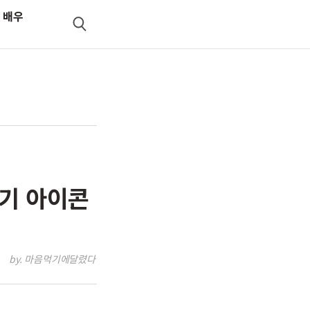
 배우
검
색
보기 아이콘
by. 마음먹기에달렸다