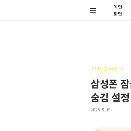
메인
메
화면
뉴
스마트폰 배우기
삼성폰 잠
숨김 설정
2025. 8. 19.