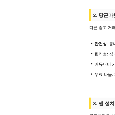
2. 당근
다른 중고 거
안전성:
동
편리성:
집 
커뮤니티 기
무료 나눔:
3. 앱 설