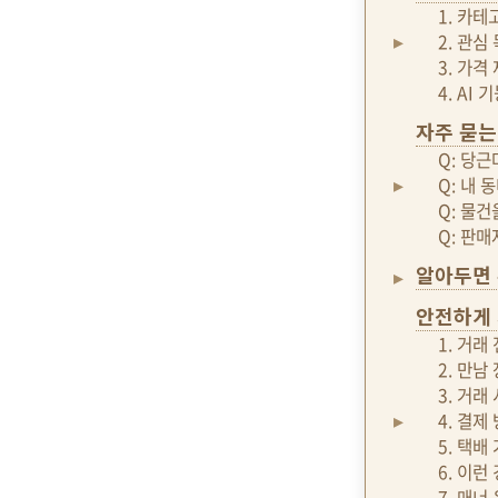
1. 카
2. 관심
3. 가격
4. AI
자주 묻는
Q: 당
Q: 내
Q: 물
Q: 판
알아두면
안전하게 
1. 거래
2. 만남
3. 거래
4. 결제
5. 택배
6. 이런
7. 매너