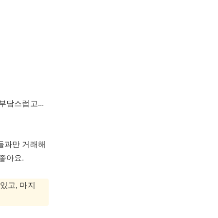
부담스럽고...
람들과만 거래해
좋아요.
있고, 마지