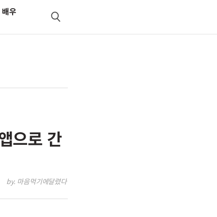
 배우
검
색
 앱으로 간
by. 마음먹기에달렸다