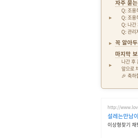
자주 묻는
Q: 조
Q: 조용
Q: 나
Q: 관리
꼭 알아두
마지막 보
나간 후
앞으로 
🎉 축하
http://www.lov
설레는만남이
이상형찾기 채팅