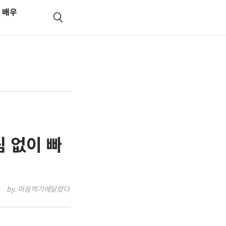
 배우
검
색
림 없이 빠
by. 마음먹기에달렸다