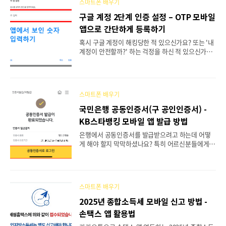
스마트폰 배우기
요! 이 글을 끝까지 읽으시면 마지막에 게임을 더욱
쾌적하게 즐길 수 있는 추가 꿀팁도 알려드릴게요!
구글 계정 2단계 인증 설정 – OTP 모바일
이 방법으로 얻을 수 있는 것들 • 게임 중 갑자기 뜨
앱으로 간단하게 등록하기
는 광고를 완전히 차단할 수 있어요• 데이터 요금
걱정 없이 게임을 즐길 수 있어요• 광고로 인한 게
혹시 구글 계정이 해킹당한 적 있으신가요? 또는 '내
임 끊김 현상을 막을 수 있어요 광고가 뜨는 이유와
계정이 안전할까?' 하는 걱정을 하신 적 있으신가요?
차단 원리 이해하기무료게임에서 광고가 나오는 이
요즘 인터넷 사기나 해킹이 정말 많아져서 불안하시
유를 먼저 이해해보면 더 쉽게 차단할 수 있어요. ..
죠. 저도 얼마 전까지는 그냥 비밀번호만 사용했는
데, 지인이 계정을 해킹당하는 걸 보고 깜짝 놀라서
바로 2단계 인증을 설정했어요. 2단계 인증을 설정
스마트폰 배우기
하면 비밀번호 외에 휴대폰으로 한 번 더 확인하기
때문에 계정이 훨씬 안전해집니다. 이 글을 끝까지
국민은행 공동인증서(구 공인인증서) -
읽으시면 누구나 쉽게 따라할 수 있는 방법과 함께,
KB스타뱅킹 모바일 앱 발급 방법
마지막에는 구글 계정을 더욱 안전하게 지키는 고급
보안 팁까지 알려드릴게요!이 글을 통해 얻어가세
은행에서 공동인증서를 발급받으려고 하는데 어떻
요!구글 2단계 인증이 왜 필요한지 쉽게 이해할 수 있
게 해야 할지 막막하셨나요? 특히 어르신분들에게는
어요OTP 앱 설정을 단계별로 따라하며 완료할 수
더욱 어려운 일이죠. 저도 처음에는 복잡해 보여서
있어요계정 보안을 한층 더 강화하는 추가 팁을 배울
주저했었는데, 막상 해보니 생각보다 간단하더라고
수..
요! KB스타뱅킹 앱만 있으면 집에서도 쉽게 공동인
증서를 발급받을 수 있어요. 이 글에서는 차근차근
스마트폰 배우기
단계별로 설명해드릴 테니 걱정하지 마시고 따라해
보세요. 마지막엔 공동인증서를 안전하게 관리하는
2025년 종합소득세 모바일 신고 방법 -
필수 보안 수칙도 알려드릴게요!이 글을 통해 얻어가
손택스 앱 활용법
실 내용✓ KB스타뱅킹 앱에서 공동인증서 쉽게 발급
받는 방법✓ 본인인증부터 인증서 설정까지 전 과정